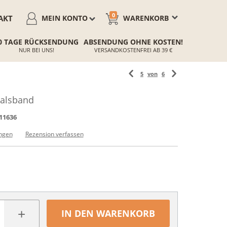
0
AKT
MEIN KONTO
WARENKORB
0 TAGE RÜCKSENDUNG
ABSENDUNG OHNE KOSTEN!
NUR BEI UNS!
VERSANDKOSTENFREI AB 39 €
5
von
6
Halsband
11636
ngen
Rezension verfassen
+
IN DEN WARENKORB