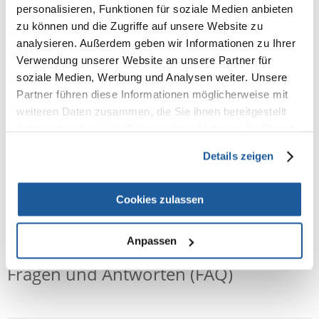
Natürliches Terrariensubstrat
personalisieren, Funktionen für soziale Medien anbieten
zu können und die Zugriffe auf unsere Website zu
Ermöglicht eine Vergrößerung des Volumens um 7- 8 fach. Sein pH-Wert
analysieren. Außerdem geben wir Informationen zu Ihrer
liegt zwischen 5,0 und 6,0, es ist hitzesterilisiert, enthält keine Pilze oder
Bakterien und enthält keine zusätzlichen Nährstoffe.
Verwendung unserer Website an unsere Partner für
soziale Medien, Werbung und Analysen weiter. Unsere
ohne Dünger sterilisiert
Partner führen diese Informationen möglicherweise mit
erhöht das Volumen um das 7-8 fache
weiteren Daten zusammen, die Sie ihnen bereitgestellt
pH-Wert zwischen 5,0 und 6,0
haben oder die sie im Rahmen Ihrer Nutzung der Dienste
hitzesterilisiert, frei von Pilzen und Keimen
gesammelt haben.
enthält keinen Dünger
Details zeigen
Cookies zulassen
NEUE NACHRICHT
Anpassen
Fragen und Antworten (FAQ)