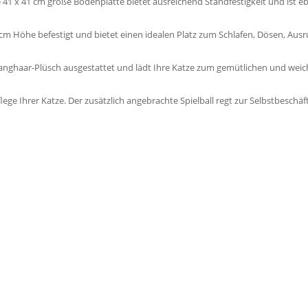
e 41 x 41 cm große Bodenplatte bietet ausreichend Standfestigkeit und ist 
 cm Höhe befestigt und bietet einen idealen Platz zum Schlafen, Dösen, Au
anghaar-Plüsch ausgestattet und lädt Ihre Katze zum gemütlichen und weic
flege Ihrer Katze. Der zusätzlich angebrachte Spielball regt zur Selbstbeschäf