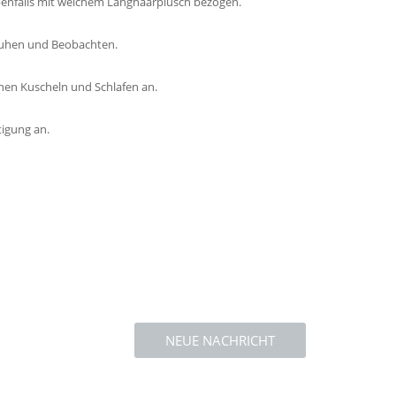
ebenfalls mit weichem Langhaarplüsch bezogen.
sruhen und Beobachten.
hen Kuscheln und Schlafen an.
tigung an.
NEUE NACHRICHT