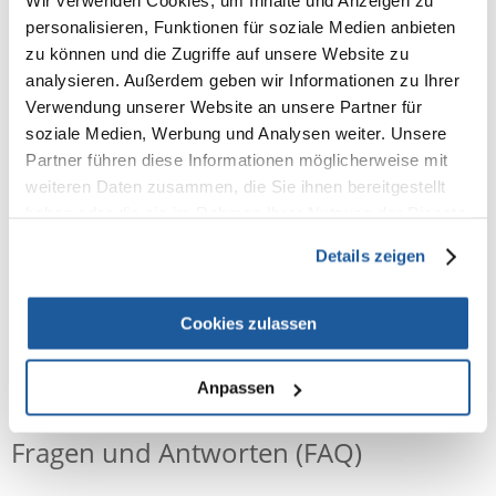
Wir verwenden Cookies, um Inhalte und Anzeigen zu
kann. Der Kratzbaum verfügt zusätzlich über eine Aussichtsplattform,
auf der Ihr Stubentiger herauf klettern und die Sicht genießen kann. Die
personalisieren, Funktionen für soziale Medien anbieten
Plattform und die Höhle sind mit einem Stamm verbunden. Der Stamm
zu können und die Zugriffe auf unsere Website zu
ist mit Natursisal umwickelt und bietet Ihrer Katze eine ideale Fläche um
analysieren. Außerdem geben wir Informationen zu Ihrer
Ihr Krallen zu wetzen.
Verwendung unserer Website an unsere Partner für
mit Plüsch-Bezug (Polyester)
soziale Medien, Werbung und Analysen weiter. Unsere
Höhle mit Plüsch ausgestattet (Polyester)
Stamm mit Jute umwickelt
Partner führen diese Informationen möglicherweise mit
Maße: ø 8 × 60 cm
weiteren Daten zusammen, die Sie ihnen bereitgestellt
Grundfläche: 31 × 31 cm
haben oder die sie im Rahmen Ihrer Nutzung der Dienste
Stamm: ø 8 cm
gesammelt haben.
Höhe: 60 cm
Details zeigen
Cookies zulassen
NEUE NACHRICHT
Anpassen
Fragen und Antworten (FAQ)