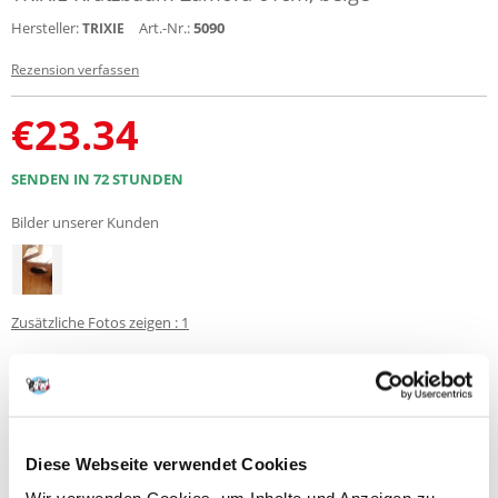
Hersteller:
Art.-Nr.:
5090
TRIXIE
Rezension verfassen
€
23.34
SENDEN IN 72 STUNDEN
Bilder unserer Kunden
Zusätzliche Fotos zeigen : 1
Produktbeschreibung
Der wunderschöne Kratzbaum aus dem Hause Trixie ist ein wahrer
Alleskönner. Er bietet Ihrer Katze eine Kuschel- und Schlafhöhle in die
Diese Webseite verwendet Cookies
sich Ihr kleiner Liebling zurückziehen und dem Alltagsstress entfliehen