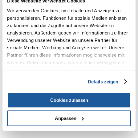
Diese Webseite verwendet Cookies
0% KUNDEN EMPFEHLEN DIESES PRODUKT
Wir verwenden Cookies, um Inhalte und Anzeigen zu
REZENSION VERFASSEN
Recommend
personalisieren, Funktionen für soziale Medien anbieten
zu können und die Zugriffe auf unsere Website zu
Produktbeschreibung
analysieren. Außerdem geben wir Informationen zu Ihrer
Verwendung unserer Website an unsere Partner für
soziale Medien, Werbung und Analysen weiter. Unsere
Sortiment Kunststofftränken
Partner führen diese Informationen möglicherweise mit
mit Drahthalter und Kugelverschluss
weiteren Daten zusammen, die Sie ihnen bereitgestellt
haben oder die sie im Rahmen Ihrer Nutzung der Dienste
Maße: 600 ml
für z. B.: Kaninchen
gesammelt haben.
diverse Farben
Details zeigen
Cookies zulassen
Anpassen
NEUE NACHRICHT