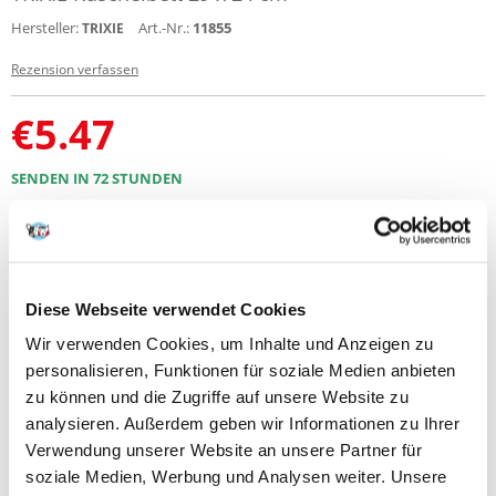
Hersteller:
Art.-Nr.:
11855
TRIXIE
Rezension verfassen
€
5.47
SENDEN IN 72 STUNDEN
Bilder unserer Kunden
Weitere Fotos anzeigen
Produktbeschreibung
Diese Webseite verwendet Cookies
Wir verwenden Cookies, um Inhalte und Anzeigen zu
Maße: 30 × 22 cm
für z. B.: Meerschweinchen
personalisieren, Funktionen für soziale Medien anbieten
Farbe: grau/grün
zu können und die Zugriffe auf unsere Website zu
analysieren. Außerdem geben wir Informationen zu Ihrer
Verwendung unserer Website an unsere Partner für
soziale Medien, Werbung und Analysen weiter. Unsere