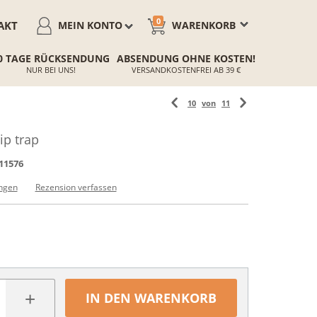
0
AKT
MEIN KONTO
WARENKORB
0 TAGE RÜCKSENDUNG
ABSENDUNG OHNE KOSTEN!
NUR BEI UNS!
VERSANDKOSTENFREI AB 39 €
10
von
11
ip trap
11576
ngen
Rezension verfassen
+
IN DEN WARENKORB