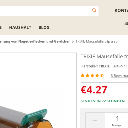
KONT
4
E
HAUSHALT
BLOG
ernung von Nagetierflecken und Gerüchen
TRIXIE Mausefalle trip trap
TRIXIE Mausefalle tr
Hersteller:
Art.-Nr.:
TRIXIE
3 Bewertu
€
4.27
SENDEN IN 72 STUNDEN
−
Menge: