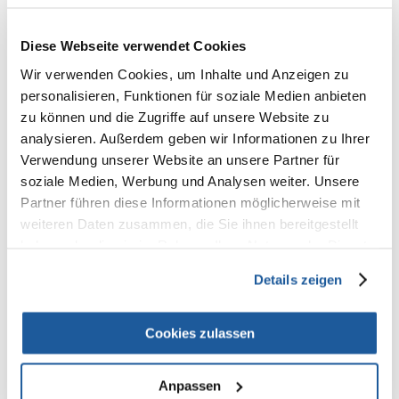
100% KUNDEN EMPFEHLEN DIESES PRODUKT
REZENSION VERFASSEN
Diese Webseite verwendet Cookies
Recommend
Wir verwenden Cookies, um Inhalte und Anzeigen zu
Produktbeschreibung
personalisieren, Funktionen für soziale Medien anbieten
zu können und die Zugriffe auf unsere Website zu
Mini Mover Strategiespiel
analysieren. Außerdem geben wir Informationen zu Ihrer
auch für kleine Hunde geeignet
Verwendung unserer Website an unsere Partner für
anspruchsvolles Brettspiel für Profis: durch Öffnen der Schubfächer
soziale Medien, Werbung und Analysen weiter. Unsere
mithilfe der Schlaufen bzw. abwechselndes Bewegen der Kegel und
Partner führen diese Informationen möglicherweise mit
Schieber gelangt der Hund an seine Belohnung
Brettspiel mit 2 Kegeln sowie diversen kleinen Vertiefungen und
weiteren Daten zusammen, die Sie ihnen bereitgestellt
Schubfächern
haben oder die sie im Rahmen Ihrer Nutzung der Dienste
Steigerung des Schwierigkeitsgrades durch Nutzung der Kegel als
gesammelt haben.
Stopper
Details zeigen
Kunststoff
rutschfest durch Gummifüße
inkl. Anleitung mit Tipps und Tricks für das optimale Training
Cookies zulassen
Maße: 25 × 20 cm
Anpassen