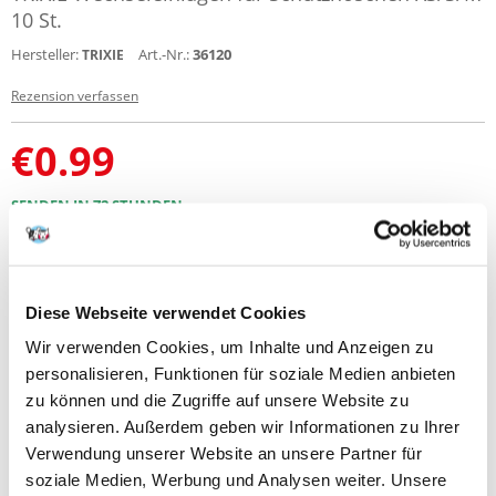
10 St.
Hersteller:
Art.-Nr.:
36120
TRIXIE
Rezension verfassen
€
0.99
SENDEN IN 72 STUNDEN
Bilder unserer Kunden
Weitere Fotos anzeigen
Diese Webseite verwendet Cookies
Produktbeschreibung
Wir verwenden Cookies, um Inhalte und Anzeigen zu
personalisieren, Funktionen für soziale Medien anbieten
Wechseleinlagen für Schutzhöschen
zu können und die Zugriffe auf unsere Website zu
passend für alle TRIXIE Schutzhöschen
analysieren. Außerdem geben wir Informationen zu Ihrer
Größe: XS/S/M
Inhalt: 10 St.
Verwendung unserer Website an unsere Partner für
soziale Medien, Werbung und Analysen weiter. Unsere