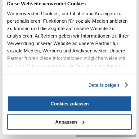
100% KUNDEN EMPFEHLEN DIESES PRODUKT
Diese Webseite verwendet Cookies
REZENSION VERFASSEN
Wir verwenden Cookies, um Inhalte und Anzeigen zu
Recommend
personalisieren, Funktionen für soziale Medien anbieten
zu können und die Zugriffe auf unsere Website zu
Produktbeschreibung
analysieren. Außerdem geben wir Informationen zu Ihrer
Ständer mit 2 Metallnäpfen von je 200 ml.
Verwendung unserer Website an unsere Partner für
soziale Medien, Werbung und Analysen weiter. Unsere
Praktischer doppellagiger Napf für Ihren Hund oder Ihre Katze mit
Partner führen diese Informationen möglicherweise mit
rutschfestem Ständer.
Der Ständer hat Gummifüße, damit er nicht verrutscht. Ein praktisches
weiteren Daten zusammen, die Sie ihnen bereitgestellt
Set für den einfachen Zugang zu Futter und Wasser.
haben oder die sie im Rahmen Ihrer Nutzung der Dienste
gesammelt haben.
2 Edelstahlnäpfe auf Ständer
Details zeigen
Metallhalter, pulverbeschichtet, schwarz
rutschfeste Gummifüße
spülmaschinenfest
Cookies zulassen
Anpassen
NEUE NACHRICHT