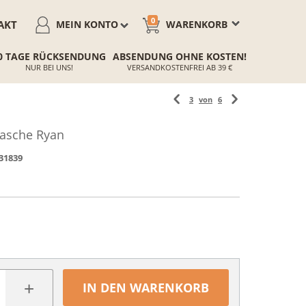
0
AKT
MEIN KONTO
WARENKORB
0 TAGE RÜCKSENDUNG
ABSENDUNG OHNE KOSTEN!
NUR BEI UNS!
VERSANDKOSTENFREI AB 39 €
3
von
6
tasche Ryan
31839
+
IN DEN WARENKORB