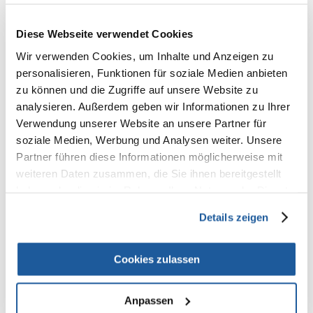
100%
Diese Webseite verwendet Cookies
Wir verwenden Cookies, um Inhalte und Anzeigen zu
100% KUNDEN EMPFEHLEN DIESES PRODUKT
personalisieren, Funktionen für soziale Medien anbieten
zu können und die Zugriffe auf unsere Website zu
REZENSION VERFASSEN
Recommend
analysieren. Außerdem geben wir Informationen zu Ihrer
Verwendung unserer Website an unsere Partner für
Produktbeschreibung
soziale Medien, Werbung und Analysen weiter. Unsere
Partner führen diese Informationen möglicherweise mit
One Touch Katzengeschirr mit Leine
weiteren Daten zusammen, die Sie ihnen bereitgestellt
stufenlos verstellbares Gurtband
haben oder die sie im Rahmen Ihrer Nutzung der Dienste
mit Metall-/Kunststoffverschluss
gesammelt haben.
diverse Farben
Details zeigen
Maße: 26-37 cm/10 mm
Bauchumfang: 26-37 cm
Cookies zulassen
Farbe: diverse
Leine: 1.20 m
Anpassen