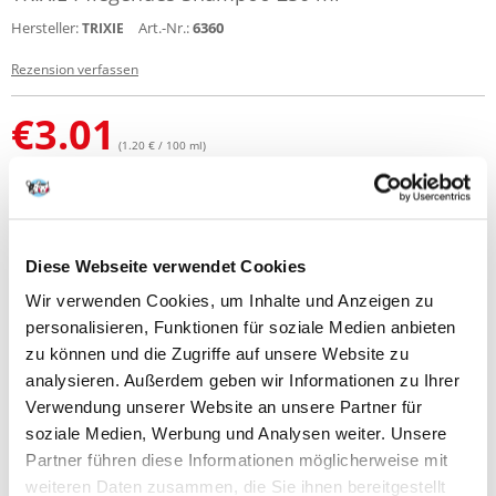
Hersteller:
Art.-Nr.:
6360
TRIXIE
Rezension verfassen
€
3.01
(1.20 € / 100 ml)
SENDEN IN 72 STUNDEN
Bilder unserer Kunden
Weitere Fotos anzeigen
Diese Webseite verwendet Cookies
Produktbeschreibung
Wir verwenden Cookies, um Inhalte und Anzeigen zu
personalisieren, Funktionen für soziale Medien anbieten
- Pflegendes Shampoo - Baut die Haarstruktur wieder auf, schützt vor
zu können und die Zugriffe auf unsere Website zu
Stumpfheit und verleiht dem Haar natürlichen Glanz - Inhalt 250 ml
analysieren. Außerdem geben wir Informationen zu Ihrer
Verwendung unserer Website an unsere Partner für
soziale Medien, Werbung und Analysen weiter. Unsere
Partner führen diese Informationen möglicherweise mit
NEUE NACHRICHT
weiteren Daten zusammen, die Sie ihnen bereitgestellt