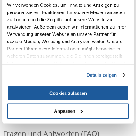
100% KUNDEN EMPFEHLEN DIESES PRODUKT
Wir verwenden Cookies, um Inhalte und Anzeigen zu
REZENSION VERFASSEN
personalisieren, Funktionen für soziale Medien anbieten
Recommend
zu können und die Zugriffe auf unsere Website zu
analysieren. Außerdem geben wir Informationen zu Ihrer
Produktbeschreibung
Verwendung unserer Website an unsere Partner für
soziale Medien, Werbung und Analysen weiter. Unsere
Partner führen diese Informationen möglicherweise mit
Pfotenpflege-Creme
weiteren Daten zusammen, die Sie ihnen bereitgestellt
für Hunde und Katzen
haben oder die sie im Rahmen Ihrer Nutzung der Dienste
erhält die Hautgeschmeidigkeit
mit Bienenwachs zum Schutz und zur Pflege der Pfoten
gesammelt haben.
Details zeigen
Cookies zulassen
Anpassen
NEUE NACHRICHT
Fragen und Antworten (FAQ)