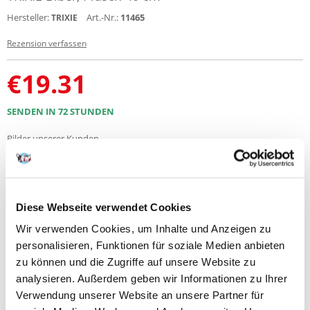
Hersteller:
Art.-Nr.:
11465
TRIXIE
Rezension verfassen
€
19.31
SENDEN IN 72 STUNDEN
Bilder unserer Kunden
Zusätzliche Fotos zeigen : 1
Diese Webseite verwendet Cookies
Wir verwenden Cookies, um Inhalte und Anzeigen zu
Produktbeschreibung
personalisieren, Funktionen für soziale Medien anbieten
zu können und die Zugriffe auf unsere Website zu
Biber, Plüsch
analysieren. Außerdem geben wir Informationen zu Ihrer
Plüsch (Polyester)
Verwendung unserer Website an unsere Partner für
Maße: 40 cm