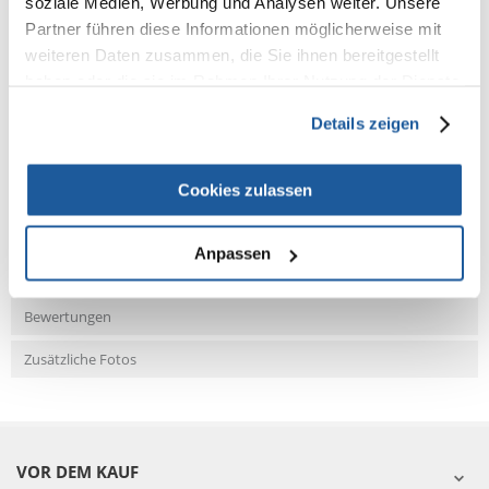
soziale Medien, Werbung und Analysen weiter. Unsere
Partner führen diese Informationen möglicherweise mit
weiteren Daten zusammen, die Sie ihnen bereitgestellt
haben oder die sie im Rahmen Ihrer Nutzung der Dienste
gesammelt haben.
NEUE NACHRICHT
Details zeigen
Fragen und Antworten (FAQ)
Cookies zulassen
Anpassen
Eigenschaften
Bewertungen
Zusätzliche Fotos
VOR DEM KAUF