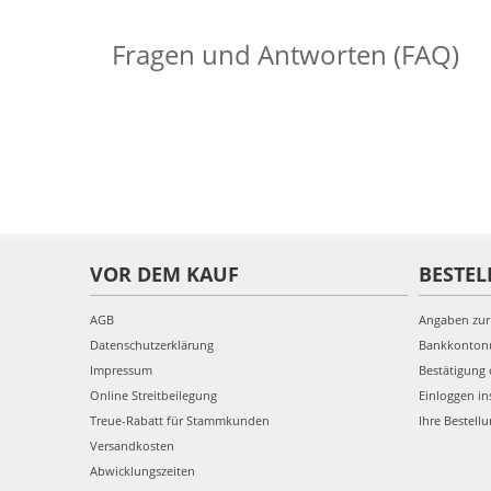
Fragen und Antworten (FAQ)
VOR DEM KAUF
BESTEL
AGB
Angaben zur
Datenschutzerklärung
Bankkonto
Impressum
Bestätigung 
Online Streitbeilegung
Einloggen in
Treue-Rabatt für Stammkunden
Ihre Bestell
Versandkosten
Abwicklungszeiten