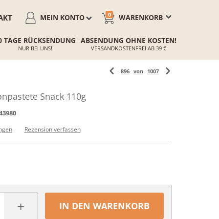
0
AKT
MEIN KONTO
WARENKORB
0 TAGE RÜCKSENDUNG
ABSENDUNG OHNE KOSTEN!
NUR BEI UNS!
VERSANDKOSTENFREI AB 39 €
896
von
1007
npastete Snack 110g
43980
ngen
Rezension verfassen
+
IN DEN WARENKORB