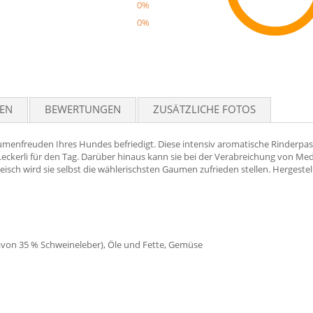
0%
0%
Reco
TEN
BEWERTUNGEN
ZUSÄTZLICHE FOTOS
umenfreuden Ihres Hundes befriedigt. Diese intensiv aromatische Rinderpast
eckerli für den Tag. Darüber hinaus kann sie bei der Verabreichung von M
ch wird sie selbst die wählerischsten Gaumen zufrieden stellen. Hergestellt
davon 35 % Schweineleber), Öle und Fette, Gemüse