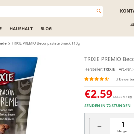
KONT
4
E
HAUSHALT
BLOG
unde
TRIXIE PREMIO Beconpastete Snack 110g
TRIXIE PREMIO Beco
Hersteller:
Art.-Nr.:
TRIXIE
3 Bewertu
€
2.59
(23.55 € / kg)
SENDEN IN 72 STUNDEN
−
Menge: