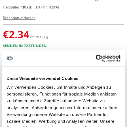
Hersteller:
Art.-Nr.:
43978
TRIXIE
Rezension verfassen
€
2.34
(29.25 € / kg)
SENDEN IN 72 STUNDEN
Bilder unserer Kunden
Weitere Fotos anzeigen
Produktbeschreibung
Diese Webseite verwendet Cookies
Wir verwenden Cookies, um Inhalte und Anzeigen zu
PREMIO Fish Chicken Wheels
personalisieren, Funktionen für soziale Medien anbieten
zu können und die Zugriffe auf unsere Website zu
mit Huhn und Fisch
analysieren. Außerdem geben wir Informationen zu Ihrer
Fleischgehalt 80 %, Fischgehalt 15 %
reich an Proteinen
Verwendung unserer Website an unsere Partner für
soziale Medien, Werbung und Analysen weiter. Unsere