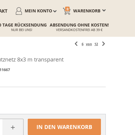
0
AKT
MEIN KONTO
WARENKORB
0 TAGE RÜCKSENDUNG
ABSENDUNG OHNE KOSTEN!
NUR BEI UNS!
VERSANDKOSTENFREI AB 39 €
6
von
12
utznetz 8x3 m transparent
11667
+
IN DEN WARENKORB