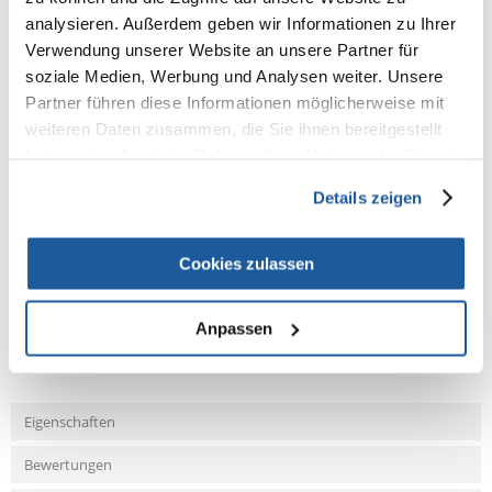
Set Spielbälle
analysieren. Außerdem geben wir Informationen zu Ihrer
Verwendung unserer Website an unsere Partner für
diverse Ausführungen
soziale Medien, Werbung und Analysen weiter. Unsere
Partner führen diese Informationen möglicherweise mit
Maße: ø 3,5-4 cm
weiteren Daten zusammen, die Sie ihnen bereitgestellt
Inhalt: 3 St.
haben oder die sie im Rahmen Ihrer Nutzung der Dienste
gesammelt haben.
Details zeigen
NEUE NACHRICHT
Cookies zulassen
Fragen und Antworten (FAQ)
Anpassen
Eigenschaften
Bewertungen