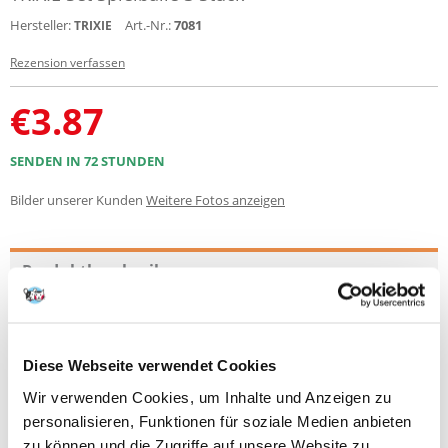
Hersteller:
Art.-Nr.:
7081
TRIXIE
Rezension verfassen
€
3.87
SENDEN IN 72 STUNDEN
Bilder unserer Kunden
Weitere Fotos anzeigen
Produktbeschreibung
Katzenspielzeug gibt es in unterschiedlichsten Varianten für jeden
Spieltypen. Aus Plüsch, Stoff, Jute oder Kunststoff, mit Catnip, Baldrian
oder aus Matatabi - für jede Katze gibt es das perfekte Spielzeug. Die
Diese Webseite verwendet Cookies
klassische Plüschmaus oder der Ball regen die Katze zum Jagen an, auf
einer Kratzpappe können Katzen ihre Krallen wetzen und die
Wir verwenden Cookies, um Inhalte und Anzeigen zu
batteriebetriebenen Spielzeuge oder Spielangeln animieren die Katze
personalisieren, Funktionen für soziale Medien anbieten
zum Spielen und Toben.
zu können und die Zugriffe auf unsere Website zu