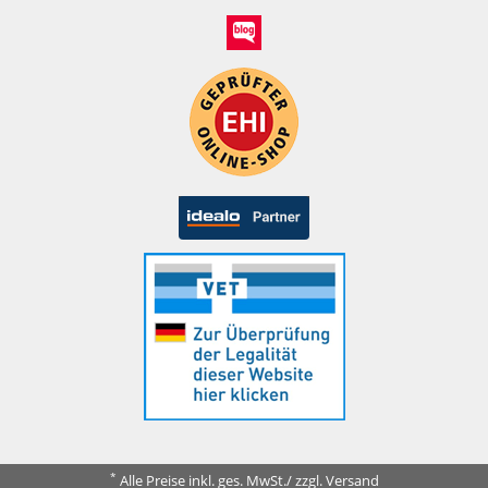
*
Alle Preise inkl. ges. MwSt./ zzgl. Versand