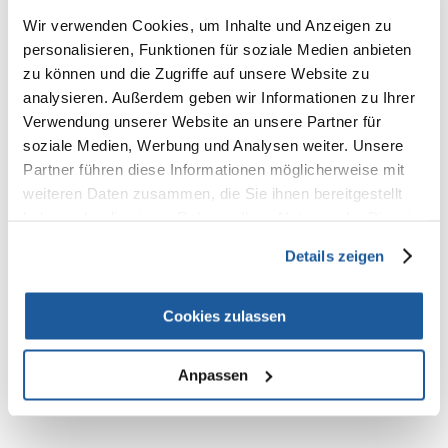
100% KUNDEN EMPFEHLEN DIESES PRODUKT
Wir verwenden Cookies, um Inhalte und Anzeigen zu
REZENSION VERFASSEN
personalisieren, Funktionen für soziale Medien anbieten
Recommend
zu können und die Zugriffe auf unsere Website zu
analysieren. Außerdem geben wir Informationen zu Ihrer
Produktbeschreibung
Verwendung unserer Website an unsere Partner für
Kratzbrett für Zimmerecken
soziale Medien, Werbung und Analysen weiter. Unsere
Partner führen diese Informationen möglicherweise mit
Sisal/Plüsch
plüschbezogene Rückseite
weiteren Daten zusammen, die Sie ihnen bereitgestellt
Sisalteppich je 14 × 47 cm
haben oder die sie im Rahmen Ihrer Nutzung der Dienste
zum Aufhängen
gesammelt haben.
Details zeigen
Maße: 32 × 60 cm
Farbe: grau/lichtgrau
Cookies zulassen
Anpassen
NEUE NACHRICHT