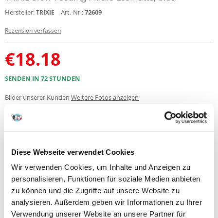
Hersteller:
Art.-Nr.:
72609
TRIXIE
Rezension verfassen
€
18.18
SENDEN IN 72 STUNDEN
Bilder unserer Kunden
Weitere Fotos anzeigen
Produktbeschreibung
Diese Webseite verwendet Cookies
Slow Feeding Pillars Fütterungsmatte
Wir verwenden Cookies, um Inhalte und Anzeigen zu
-verhindert das Verschlucken von Nahrung
-geeignet für alle Arten von Nahrung
personalisieren, Funktionen für soziale Medien anbieten
-weiches Material ist sanft zu Mund und Zahnfleisch
zu können und die Zugriffe auf unsere Website zu
-rutscht nicht
analysieren. Außerdem geben wir Informationen zu Ihrer
-TPE/Kunststoff
Verwendung unserer Website an unsere Partner für
Größe: ø 35 cm