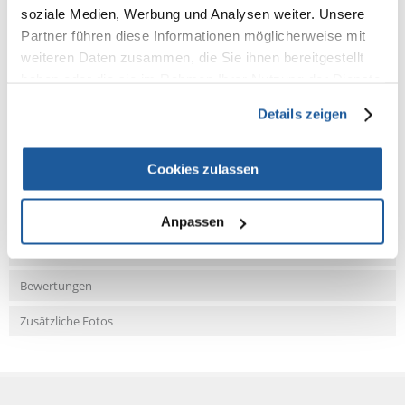
soziale Medien, Werbung und Analysen weiter. Unsere
Farbe: blau
Partner führen diese Informationen möglicherweise mit
weiteren Daten zusammen, die Sie ihnen bereitgestellt
haben oder die sie im Rahmen Ihrer Nutzung der Dienste
gesammelt haben.
NEUE NACHRICHT
Details zeigen
Cookies zulassen
Fragen und Antworten (FAQ)
Anpassen
Eigenschaften
Bewertungen
Zusätzliche Fotos