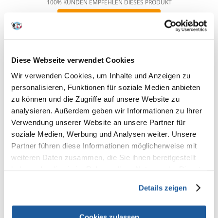
100% KUNDEN EMPFEHLEN DIESES PRODUKT
REZENSION VERFASSEN
Recommend
Produktbeschreibung
Diese Webseite verwendet Cookies
Das TRIXIE Sortiment bieten viele nützliche Hilfsmittel für eine
Wir verwenden Cookies, um Inhalte und Anzeigen zu
erfolgreiche Ausbildung und ein optimales Training. Hundepfeifen,
personalisieren, Funktionen für soziale Medien anbieten
Clicker, Target Stick und Trainings-Discs sind Bestandteile besonders
effektiver Erziehungsansätze. Mit ihrer Hilfe können dem Hund
zu können und die Zugriffe auf unsere Website zu
eindeutige akustische bzw. optische Signale gegeben werden. Richtig
analysieren. Außerdem geben wir Informationen zu Ihrer
eingesetzt sind auch spezielle Erziehungs- und Ausbildungsgeschirre
Verwendung unserer Website an unsere Partner für
äußerst wirkungsvolle Werkzeuge bei der Ausbildung von Hunden.
soziale Medien, Werbung und Analysen weiter. Unsere
Soft Clicker
Partner führen diese Informationen möglicherweise mit
weiteren Daten zusammen, die Sie ihnen bereitgestellt
mit Clicker-Taste
haben oder die sie im Rahmen Ihrer Nutzung der Dienste
durch sanften Clicker-Ton besonders für Welpen und sensible Tiere
gesammelt haben.
Details zeigen
gewährleistet konstant gleichbleibendes Geräusch
für Hunde, Katzen, Kaninchen und Vögel geeignet
immer griffbereit durch die Befestigung am Handgelenk mithilfe der
Cookies zulassen