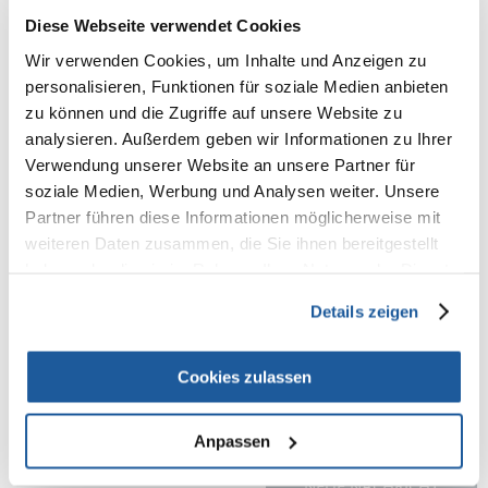
100% KUNDEN EMPFEHLEN DIESES PRODUKT
Diese Webseite verwendet Cookies
REZENSION VERFASSEN
Wir verwenden Cookies, um Inhalte und Anzeigen zu
Recommend
personalisieren, Funktionen für soziale Medien anbieten
Produktbeschreibung
zu können und die Zugriffe auf unsere Website zu
analysieren. Außerdem geben wir Informationen zu Ihrer
Verwendung unserer Website an unsere Partner für
Softbürste
soziale Medien, Werbung und Analysen weiter. Unsere
zur schonenden Pflege des Deckhaars und der Unterwolle
Partner führen diese Informationen möglicherweise mit
weiche Metallborsten mit Noppen
weiteren Daten zusammen, die Sie ihnen bereitgestellt
Holz
haben oder die sie im Rahmen Ihrer Nutzung der Dienste
Deckhaar & Unterwolle
gesammelt haben.
Details zeigen
Maße: 10 × 18 cm
Cookies zulassen
Anpassen
NEUE NACHRICHT