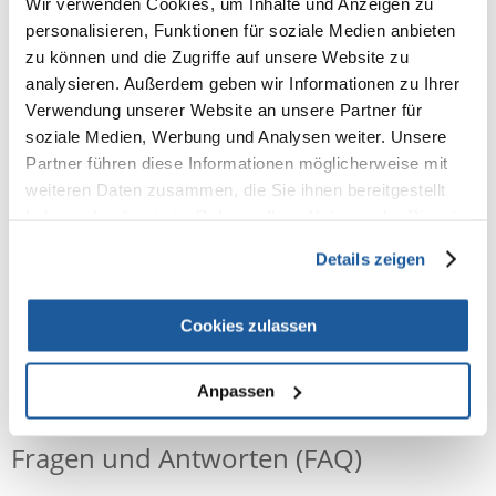
Wir verwenden Cookies, um Inhalte und Anzeigen zu
personalisieren, Funktionen für soziale Medien anbieten
Spielbrett mit 7 Deckeln: durch Anheben der Deckel gelangt das
zu können und die Zugriffe auf unsere Website zu
Kaninchen an seine Belohnung
analysieren. Außerdem geben wir Informationen zu Ihrer
artgerechte Beschäftigung und geistige Herausforderung
Verwendung unserer Website an unsere Partner für
schult die Geschicklichkeit
soziale Medien, Werbung und Analysen weiter. Unsere
inkl. Anleitung mit Tipps und Tricks für das optimale Training
Partner führen diese Informationen möglicherweise mit
Kunststoff
weiteren Daten zusammen, die Sie ihnen bereitgestellt
haben oder die sie im Rahmen Ihrer Nutzung der Dienste
Maße: ø 20 cm
gesammelt haben.
für z. B.: Kaninchen
Details zeigen
Cookies zulassen
NEUE NACHRICHT
Anpassen
Fragen und Antworten (FAQ)