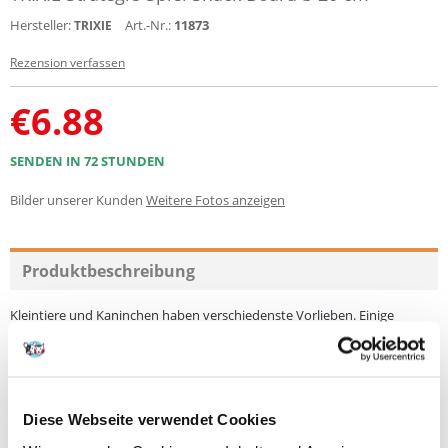
Hersteller:
Art.-Nr.:
11873
TRIXIE
Rezension verfassen
€
6.88
SENDEN IN 72 STUNDEN
Bilder unserer Kunden
Weitere Fotos anzeigen
Produktbeschreibung
Kleintiere und Kaninchen haben verschiedenste Vorlieben. Einige
verstecken sich gerne, andere klettern, buddeln oder knabbern gerne.
Für jedes Tier finden Sie bei uns das richtige Spielzeug. Vom
Strategiespiel, über Knabberspielzeuge, Tunnel, Brücken, Hänge- und
Kletterelement bis zu einfachen Spielzeugen finden Sie eine große
Auswahl für Ihre Kleintiere bei uns.
Diese Webseite verwendet Cookies
Strategie-Spiel Snack Board