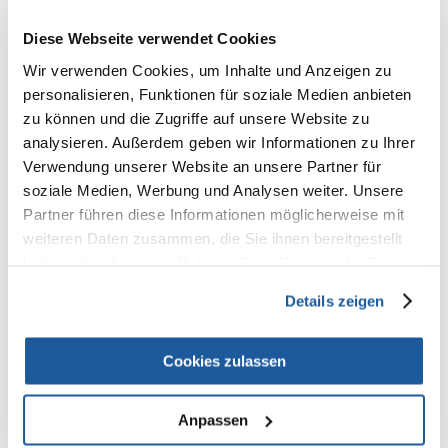
100% KUNDEN EMPFEHLEN DIESES PRODUKT
REZENSION VERFASSEN
Diese Webseite verwendet Cookies
Recommend
Wir verwenden Cookies, um Inhalte und Anzeigen zu
personalisieren, Funktionen für soziale Medien anbieten
Produktbeschreibung
zu können und die Zugriffe auf unsere Website zu
TRIXIE Tau-Hantel Spielzeug
für Hund ist das perfekte Spielzeug für
analysieren. Außerdem geben wir Informationen zu Ihrer
Ihr kleines Haustier. Es besteht aus Baumwolle und Polyester höchster
Verwendung unserer Website an unsere Partner für
Qualität und ist damit nicht nur langlebig, sondern auch sicher für die
soziale Medien, Werbung und Analysen weiter. Unsere
Gesundheit Ihres Hundes. Dieses farbenfrohe und kuschelige Spielzeug
eignet sich hervorragend zum Apportieren, Kauen und für interaktive
Partner führen diese Informationen möglicherweise mit
Spiele. Durch die Dicke des Seils (1 cm) ist es sowohl für kleine als auch
weiteren Daten zusammen, die Sie ihnen bereitgestellt
für große Hunde geeignet.
haben oder die sie im Rahmen Ihrer Nutzung der Dienste
- Hergestellt aus Baumwolle/Polyester,
gesammelt haben.
- Hergestellt aus haustierfreundlichen Materialien,
Details zeigen
- Ideal für Welpen und junge Hunde,
- Wird zum Greifen und Kauen verwendet,
- Dicke der einzelnen Schnur: 1 cm,
Cookies zulassen
- Gefärbt.
Anpassen