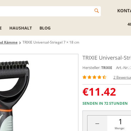
KONT
4
E
HAUSHALT
BLOG
und Kämme
TRIXIE Universal-Striegel 7 × 18 cm
TRIXIE Universal-Str
Hersteller:
Art.-Nr.:
TRIXIE
2 Bewertu
€
11.42
SENDEN IN 72 STUNDEN
−
Menge: