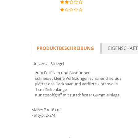
PRODUKTBESCHREIBUNG
EIGENSCHAF
Universal-Striegel
zum Entfilzen und Ausdünnen
schneidet kleine Verfilzungen schonend heraus
glättet das Deckhaar und verfilzte Unterwolle
1 cm Zinkenlänge
Kunststoffgriff mit rutschfester Gummieinlage
Maße: 7 × 18 cm
Felltyp: 2/3/4