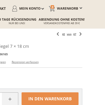
0
AKT
MEIN KONTO
WARENKORB
0 TAGE RÜCKSENDUNG
ABSENDUNG OHNE KOSTEN!
NUR BEI UNS!
VERSANDKOSTENFREI AB 39 €
42
von
67
iegel 7 × 18 cm
36165
ngen
Rezension verfassen
+
IN DEN WARENKORB