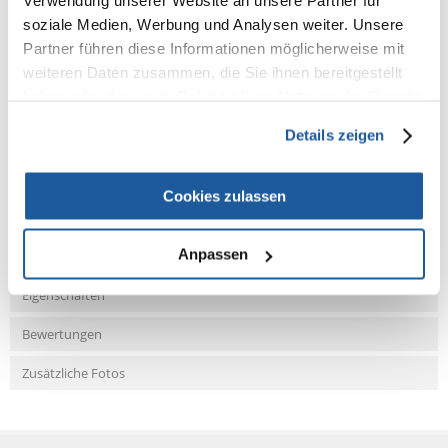
Verwendung unserer Website an unsere Partner für
Material
: Silikon/Kunststoff
soziale Medien, Werbung und Analysen weiter. Unsere
Farbe
: rot
Partner führen diese Informationen möglicherweise mit
weiteren Daten zusammen, die Sie ihnen bereitgestellt
haben oder die sie im Rahmen Ihrer Nutzung der Dienste
gesammelt haben.
Details zeigen
NEUE NACHRICHT
Cookies zulassen
Fragen und Antworten (FAQ)
Anpassen
Eigenschaften
Bewertungen
Zusätzliche Fotos