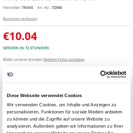
Hersteller:
Art.-Nr.:
72580
TRIXIE
Rezension verfassen
€
10.04
SENDEN IN 72 STUNDEN
Bilder unserer Kunden
Weitere Fotos anzeigen
Produktbeschreibung
USB-Blinkhalsband
Diese Webseite verwendet Cookies
-ca. 3,5 Stunden im Blinkmodus und ca. 1,5 Stunden im Dauermodus
Wir verwenden Cookies, um Inhalte und Anzeigen zu
-spritzwassergeschützt
personalisieren, Funktionen für soziale Medien anbieten
-mit Verriegelung
-passende Größe durch Zuschneiden
zu können und die Zugriffe auf unsere Website zu
-inklusive USB-Kabel
analysieren. Außerdem geben wir Informationen zu Ihrer
Größe
: XS-XL, Maße: 70 cm/ø 10 mm