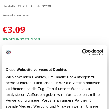
Hersteller:
Art.-Nr.:
72639
TRIXIE
Rezension verfassen
€
3.09
SENDEN IN 72 STUNDEN
Bilder unserer Kunden
Weitere Fotos anzeigen
Produktbeschreibung
Diese Webseite verwendet Cookies
WEICHE BÜRSTE MIT REINIGUNGSKAMM
Wir verwenden Cookies, um Inhalte und Anzeigen zu
personalisieren, Funktionen für soziale Medien anbieten
-weiche Drahtborsten
-mit Holzgriff/Metall
zu können und die Zugriffe auf unsere Website zu
-bedecktes Haar und Unterwolle
analysieren. Außerdem geben wir Informationen zu Ihrer
Abmessungen: 9x13 cm
Verwendung unserer Website an unsere Partner für
soziale Medien, Werbung und Analysen weiter. Unsere