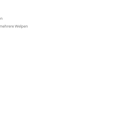
en
r mehrere Welpen