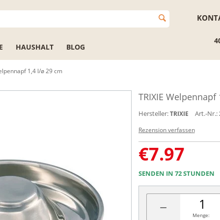
KONT
4
E
HAUSHALT
BLOG
elpennapf 1,4 l/ø 29 cm
TRIXIE Welpennapf 1
Hersteller:
Art.-Nr.:
TRIXIE
Rezension verfassen
€
7.97
SENDEN IN 72 STUNDEN
−
Menge: