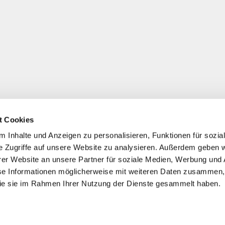
t Cookies
 Inhalte und Anzeigen zu personalisieren, Funktionen für sozia
e Zugriffe auf unsere Website zu analysieren. Außerdem geben w
er Website an unsere Partner für soziale Medien, Werbung und 
se Informationen möglicherweise mit weiteren Daten zusammen, 
 die sie im Rahmen Ihrer Nutzung der Dienste gesammelt haben.
*
Alle Preise inkl. ges. MwSt./ zzgl. Versand
© 2021-2026 FERA 24 UG.
ONAL: