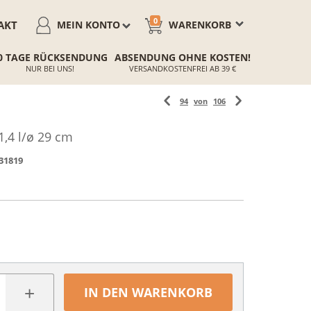
0
AKT
MEIN KONTO
WARENKORB
0 TAGE RÜCKSENDUNG
ABSENDUNG OHNE KOSTEN!
NUR BEI UNS!
VERSANDKOSTENFREI AB 39 €
94
von
106
,4 l/ø 29 cm
31819
+
IN DEN WARENKORB