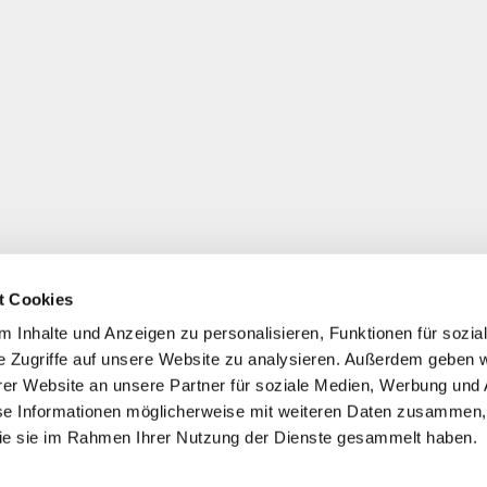
t Cookies
 Inhalte und Anzeigen zu personalisieren, Funktionen für sozia
e Zugriffe auf unsere Website zu analysieren. Außerdem geben w
er Website an unsere Partner für soziale Medien, Werbung und 
se Informationen möglicherweise mit weiteren Daten zusammen, 
 die sie im Rahmen Ihrer Nutzung der Dienste gesammelt haben.
*
Alle Preise inkl. ges. MwSt./ zzgl. Versand
© 2021-2026 FERA 24 UG.