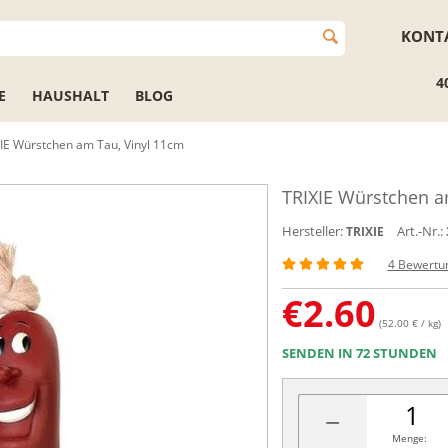
KONT
4
E
HAUSHALT
BLOG
IE Würstchen am Tau, Vinyl 11cm
TRIXIE Würstchen a
Hersteller:
Art.-Nr.:
TRIXIE
4 Bewertu
€
2.60
(52.00 € / kg)
SENDEN IN 72 STUNDEN
−
Menge: