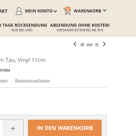
0
AKT
MEIN KONTO
WARENKORB
0 TAGE RÜCKSENDUNG
ABSENDUNG OHNE KOSTEN!
NUR BEI UNS!
VERSANDKOSTENFREI AB 39 €
30
von
31
m Tau, Vinyl 11cm
31904
ngen
Rezension verfassen
+
IN DEN WARENKORB