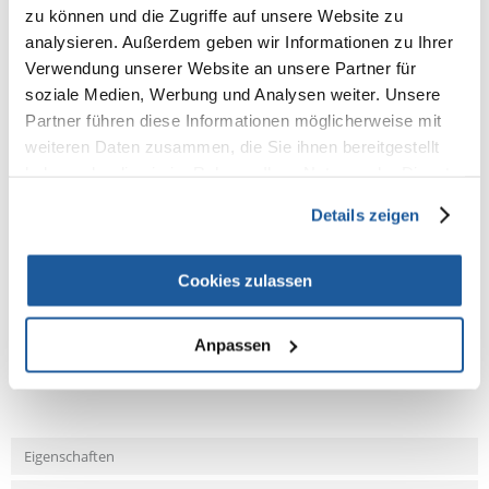
100% KUNDEN EMPFEHLEN DIESES PRODUKT
zu können und die Zugriffe auf unsere Website zu
analysieren. Außerdem geben wir Informationen zu Ihrer
REZENSION VERFASSEN
Recommend
Verwendung unserer Website an unsere Partner für
soziale Medien, Werbung und Analysen weiter. Unsere
Produktbeschreibung
Partner führen diese Informationen möglicherweise mit
weiteren Daten zusammen, die Sie ihnen bereitgestellt
für Hunde
haben oder die sie im Rahmen Ihrer Nutzung der Dienste
zum Aufsprühen auf die Zähne
gesammelt haben.
Details zeigen
Cookies zulassen
NEUE NACHRICHT
Anpassen
Fragen und Antworten (FAQ)
Eigenschaften