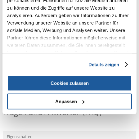
personalisieren, Funktionen für soziale Medien anbieten
100% KUNDEN EMPFEHLEN DIESES PRODUKT
zu können und die Zugriffe auf unsere Website zu
REZENSION VERFASSEN
analysieren. Außerdem geben wir Informationen zu Ihrer
Recommend
Verwendung unserer Website an unsere Partner für
soziale Medien, Werbung und Analysen weiter. Unsere
Produktbeschreibung
Partner führen diese Informationen möglicherweise mit
Metall mit Kunststoffummantelung
weiteren Daten zusammen, die Sie ihnen bereitgestellt
mit Feder
haben oder die sie im Rahmen Ihrer Nutzung der Dienste
zum mühelosen Entfernen von Zecken
gesammelt haben.
Details zeigen
Cookies zulassen
NEUE NACHRICHT
Anpassen
Fragen und Antworten (FAQ)
Eigenschaften