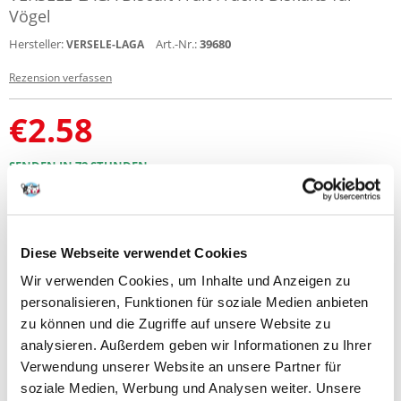
Vögel
Hersteller:
Art.-Nr.:
39680
VERSELE-LAGA
Rezension verfassen
€
2.58
SENDEN IN 72 STUNDEN
Bilder unserer Kunden
Weitere Fotos anzeigen
Diese Webseite verwendet Cookies
Produktbeschreibung
Wir verwenden Cookies, um Inhalte und Anzeigen zu
personalisieren, Funktionen für soziale Medien anbieten
Weiche, leicht verdauliche und energiereiche Biskuits mit frischen Eiern
und Früchten.
zu können und die Zugriffe auf unsere Website zu
analysieren. Außerdem geben wir Informationen zu Ihrer
Sie stimulieren die Kondition der Vögel und steigern ihre Vitalität. 6
Stück pro Packung.
Verwendung unserer Website an unsere Partner für
soziale Medien, Werbung und Analysen weiter. Unsere