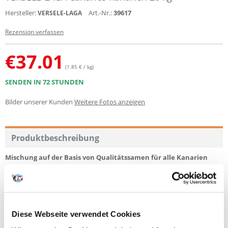
Hersteller:
Art.-Nr.:
39617
VERSELE-LAGA
Rezension verfassen
€
37.01
(1.85 € / kg)
SENDEN IN 72 STUNDEN
Bilder unserer Kunden
Weitere Fotos anzeigen
Produktbeschreibung
Mischung auf der Basis von Qualitätssamen für alle Kanarien
Speziell geeignet für Gesangkanarien wie Waterslager und Harzkanarien
ZUSAMMENSETZUNG
Kanariensaat 63%, Rübsaat 19%, Raps 6%, Leinsamen 5%, Haferkerne
Diese Webseite verwendet Cookies
3%, Hanfsamen 2%, Nigersamen 2%