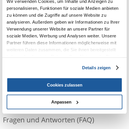
ANALYTISCHE BESTANDTEILE
Wir verwenden Cookies, um Inhalte und Anzeigen zu
personalisieren, Funktionen für soziale Medien anbieten
Protein 18,00%, Fettgehalt 17,00%, Rohfaser 6,50%, Rohasche 4,50%,
zu können und die Zugriffe auf unsere Website zu
Calcium 0,20%, Phosphor 0,55%, Lysin 0,60%, Methionin 0,32%,
analysieren. Außerdem geben wir Informationen zu Ihrer
Threonin 0,55%
Verwendung unserer Website an unsere Partner für
ANWENDUNG
soziale Medien, Werbung und Analysen weiter. Unsere
Partner führen diese Informationen möglicherweise mit
Ihre Vögel werden in bester Verfassung sein wenn sie regelmäßig eine
weiteren Daten zusammen, die Sie ihnen bereitgestellt
Ergänzung von Eifutter, Vitaminen und/oder Mineralstoffen bekommen
haben oder die sie im Rahmen Ihrer Nutzung der Dienste
(z.B. Orlux Gold Patee Kanarien, Oropharma Omni-Vit oder Orlux Clay
Bloc Mini).
gesammelt haben.
Erneuern Sie Futter und Trinkwasser rechtzeitig.
Details zeigen
Cookies zulassen
NEUE NACHRICHT
Anpassen
Fragen und Antworten (FAQ)