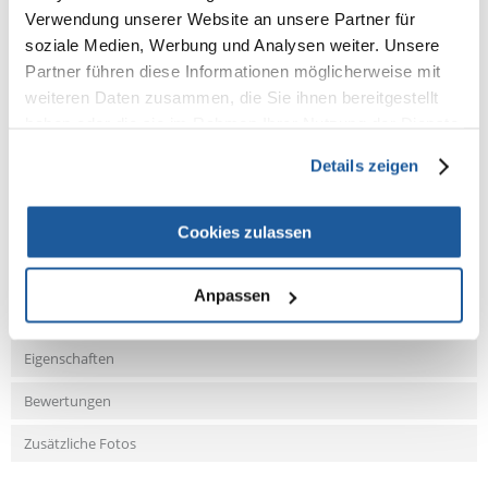
große Futterportionen zu füttern, um die angemessene Tagesdosis zu
Verwendung unserer Website an unsere Partner für
ermitteln.
soziale Medien, Werbung und Analysen weiter. Unsere
Ersetzen Sie nicht gefressenes Futter täglich und sorgen Sie für Zugang
Partner führen diese Informationen möglicherweise mit
zu frischem Wasser zum Trinken.
weiteren Daten zusammen, die Sie ihnen bereitgestellt
haben oder die sie im Rahmen Ihrer Nutzung der Dienste
gesammelt haben.
Details zeigen
NEUE NACHRICHT
Cookies zulassen
Fragen und Antworten (FAQ)
Anpassen
Eigenschaften
Bewertungen
Zusätzliche Fotos