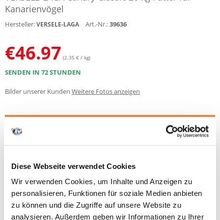
Kanarienvögel
Hersteller:
Art.-Nr.:
39636
VERSELE-LAGA
€
46.97
(2.35 € / kg)
SENDEN IN 72 STUNDEN
Bilder unserer Kunden
Weitere Fotos anzeigen
Produktbeschreibung
Eine traditionelle Mischung für die Fütterung von
Kanarienvögeln.
Diese Webseite verwendet Cookies
Zusammensetzung
:
Kanarienvogel, Raps, schwarzer Raps, Hafer, Leinsamen, Hanf.
Wir verwenden Cookies, um Inhalte und Anzeigen zu
personalisieren, Funktionen für soziale Medien anbieten
Fütterungsempfehlungen:
Der tägliche Bedarf von Kanarienvögeln kann je nach Alter und Art
zu können und die Zugriffe auf unsere Website zu
variieren. Es wird empfohlen, in der Anfangsphase und nach einiger Zeit
analysieren. Außerdem geben wir Informationen zu Ihrer