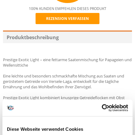
100% KUNDEN EMPFEHLEN DIESES PRODUKT
REZENSION VERFASSEN
Recommend
Produktbeschreibung
Prestige Exotic Light – eine fettarme Saatenmischung für Papageien und
Wellensittiche
Eine leichte und besonders schmackhafte Mischung aus Saaten und
geröstetem Getreide von Versele-Laga, entwickelt für die tägliche
Ernährung und das Wohlbefinden Ihrer Ziervögel.
Prestige Exotic Light kombiniert knusprige Getreideflocken mit Obst
und Gemüse und bietet Vögeln einen Leckerbissen, den sie lieben –
ganz ohne unnötiges Fett.
Wichtigste Vorteile:
Diese Webseite verwendet Cookies
Fettarm – ideal für eine gesunde Vogelfigur