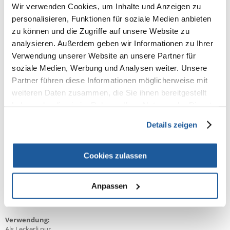
Wir verwenden Cookies, um Inhalte und Anzeigen zu
Reich an besonders schmackhaftem, geröstetem Getreide
personalisieren, Funktionen für soziale Medien anbieten
zu können und die Zugriffe auf unsere Website zu
Mit folgenden Früchten und Gemüsesorten:
analysieren. Außerdem geben wir Informationen zu Ihrer
Banane
Verwendung unserer Website an unsere Partner für
soziale Medien, Werbung und Analysen weiter. Unsere
Hagebutte
Partner führen diese Informationen möglicherweise mit
Karotten
weiteren Daten zusammen, die Sie ihnen bereitgestellt
haben oder die sie im Rahmen Ihrer Nutzung der Dienste
Paprika
gesammelt haben.
Details zeigen
Ohne künstliche Farbstoffe
Ideal als Snack, Belohnung oder Ergänzung zum Hauptfutter
Cookies zulassen
Für welche Vögel?
Wellensittiche
Anpassen
Cocktails und kleinere Papageien
Mittelgroße Zierpapageien
Verwendung:
Als Leckerli pur