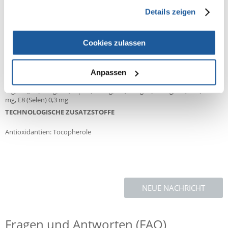
gesammelt haben.
Details zeigen
Protein 27,0%, Fettgehalt 12,0%, Rohfaser 4,0%, Rohasche 6,5%, Calcium
0,8%, Phosphor 0,6%
ZUSATZSTOFFE/KG
Cookies zulassen
ERNÄHRUNGSPHYSIOLOGISCHE ZUSATZSTOFFE
Vitamin A 26400 IE, Vitamin D3 1440 IE, Vitamin E 600 mg, Vitamin C 240
Anpassen
mg, β-Carotin 1,2 mg, Taurin 1000 mg, Glucosamin 500 mg, E1 (Eisen) 75
mg, E2 (Jod) 3 mg, E4 (Kupfer) 10 mg, E5 (Mangan) 50 mg, E6 (Zink) 180
mg, E8 (Selen) 0,3 mg
TECHNOLOGISCHE ZUSATZSTOFFE
Antioxidantien: Tocopherole
NEUE NACHRICHT
Fragen und Antworten (FAQ)