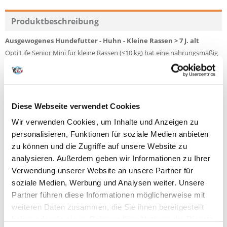
Produktbeschreibung
Ausgewogenes Hundefutter - Huhn - Kleine Rassen > 7 J. alt
Opti Life Senior Mini für kleine Rassen (<10 kg) hat eine nahrungsmäßig
perfekt ausgewogene Rezeptur auf der Basis von Huhn und Reis, mit
der Sie Ihren Hund gesund und vital halten können.
Unikale Formel: ohne Gluten & 82% der Proteine sind tierisch, gute
Diese Webseite verwendet Cookies
Verdauung & Kotkonsistenz
Unterstützt das Immunsystem und schützt zusätzlich gegen
Wir verwenden Cookies, um Inhalte und Anzeigen zu
Zellalterung
personalisieren, Funktionen für soziale Medien anbieten
Ein schmackhaftes angepasstes Extrudat von 9 mm sorgt für eine flotte
zu können und die Zugriffe auf unsere Website zu
Aufnahme
analysieren. Außerdem geben wir Informationen zu Ihrer
ZUSAMMENSETZUNG
Verwendung unserer Website an unsere Partner für
Huhn (dehydriert, 32%), Reis (32%), Reismehl, pflanzliche Fasern,
soziale Medien, Werbung und Analysen weiter. Unsere
Tierfett, Leinsaat, Lachsöl, Bierhefe, Mineralstoffe, getrocknete ganze
Partner führen diese Informationen möglicherweise mit
Eier, FOS, MOS, Lecithin, Seealgen (Ascophyllum nodosum), Rosmarin,
weiteren Daten zusammen, die Sie ihnen bereitgestellt
Ringelblume, grüner Tee
haben oder die sie im Rahmen Ihrer Nutzung der Dienste
ANALYTISCHE BESTANDTEILE