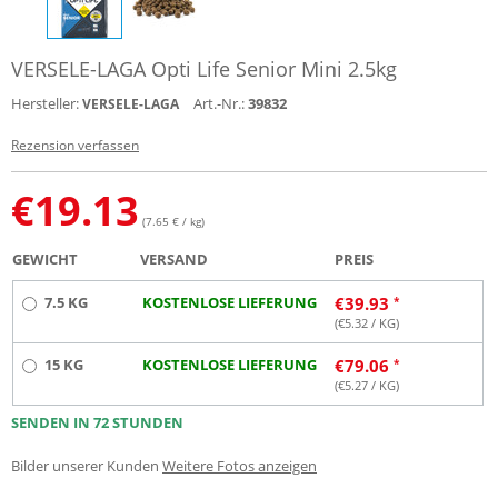
VERSELE-LAGA Opti Life Senior Mini 2.5kg
Hersteller:
Art.-Nr.:
39832
VERSELE-LAGA
Rezension verfassen
€
19.13
(7.65 € / kg)
GEWICHT
VERSAND
PREIS
7.5 KG
KOSTENLOSE LIEFERUNG
€
39.93
(€
5.32
/ KG)
15 KG
KOSTENLOSE LIEFERUNG
€
79.06
(€
5.27
/ KG)
SENDEN IN 72 STUNDEN
Bilder unserer Kunden
Weitere Fotos anzeigen