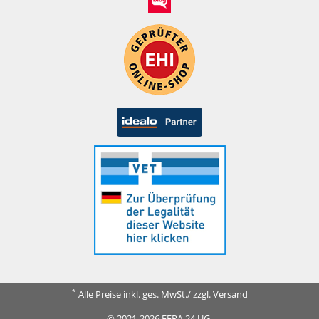
*
Alle Preise inkl. ges. MwSt./ zzgl. Versand
© 2021-2026 FERA 24 UG.