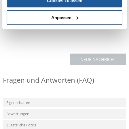
Cookies zulassen
mg, β-Carotin 1,2 mg, Taurin 1000 mg, Glucosamin 500 mg, E1 (Eisen) 75
mg, E2 (Jod) 3 mg, E4 (Kupfer) 10 mg, E5 (Mangan) 50 mg, E6 (Zink) 180
mg, E8 (Selen) 0,3 mg
Anpassen
Technologische Zusatzstoffe
Antioxidantien: Tocopherole
NEUE NACHRICHT
Fragen und Antworten (FAQ)
Eigenschaften
Bewertungen
Zusätzliche Fotos