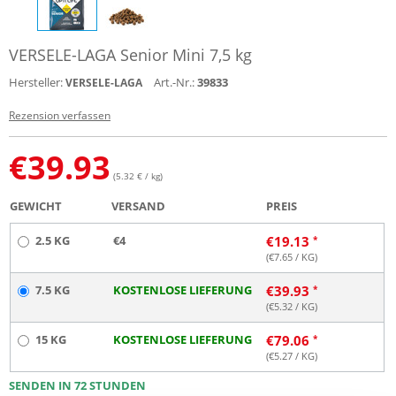
VERSELE-LAGA Senior Mini 7,5 kg
Hersteller:
Art.-Nr.:
39833
VERSELE-LAGA
Rezension verfassen
€
39.93
(5.32 € / kg)
GEWICHT
VERSAND
PREIS
2.5 KG
€4
€
19.13
(€
7.65
/ KG)
7.5 KG
KOSTENLOSE LIEFERUNG
€
39.93
(€
5.32
/ KG)
15 KG
KOSTENLOSE LIEFERUNG
€
79.06
(€
5.27
/ KG)
SENDEN IN 72 STUNDEN