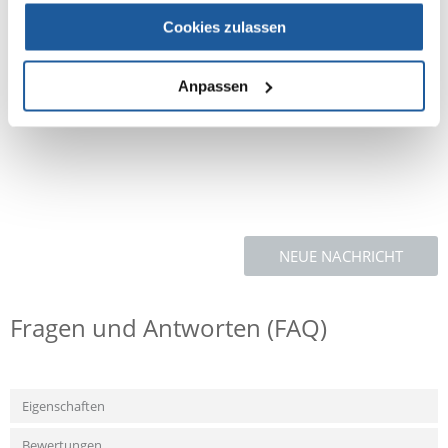
Bestandteile
Lysin 0,39%, Methionin 0,30%, Threonin 0,44%
Cookies zulassen
Futterart
Alleinfuttermittel
0
Vogelart:
Großsittiche
Anpassen
Bio:
Nein
NEUE NACHRICHT
Fragen und Antworten (FAQ)
Eigenschaften
Bewertungen