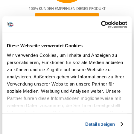
100% KUNDEN EMPFEHLEN DIESES PRODUKT
REZENSION VERFASSEN
Recommend
Produktbeschreibung
Diese Webseite verwendet Cookies
Hochwertige Samenmischung. Mischung auf der Basis von
Wir verwenden Cookies, um Inhalte und Anzeigen zu
Qualitätssamen für Großsittiche. Hält die Großsittiche in guter
Verfassung.
personalisieren, Funktionen für soziale Medien anbieten
zu können und die Zugriffe auf unsere Website zu
analysieren. Außerdem geben wir Informationen zu Ihrer
Inhaltsangabe
VERSELE-LAGA Prestige Futter für Großsittiche 20kg
Verwendung unserer Website an unsere Partner für
Artikelbezeichnung
VERSELE-LAGA Prestige Futter für Großsittiche 20kg
soziale Medien, Werbung und Analysen weiter. Unsere
Platahirse 32%, Rote Hirse 10%, Kanariensamen 9%,
Partner führen diese Informationen möglicherweise mit
Haferkerne 9%, Gestreifte Sonnenblumenkerne 6%,
Weizen 5%, Cardy 5%, Silberhirse 4%, Rübsen 4%,
weiteren Daten zusammen, die Sie ihnen bereitgestellt
Zusammensetzung
Hanfsamen 4%, Weiße Sonnenblumenkerne 3%,
haben oder die sie im Rahmen Ihrer Nutzung der Dienste
Leinsamen 3%, Paddy-Reis 3%, Geschälte Erdnüsse
gesammelt haben.
1%, Nigersamen 1%, Japanhirse 1%
Details zeigen
Protein 14,00%, Fettgehalt 11,50%, Rohfaser 9,00%,
Analytische
Rohasche 3,50%, Calcium 0,09%, Phosphor 0,30%,