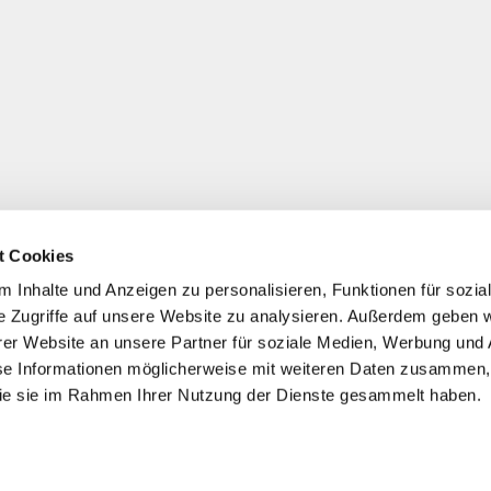
t Cookies
 Inhalte und Anzeigen zu personalisieren, Funktionen für sozia
e Zugriffe auf unsere Website zu analysieren. Außerdem geben w
er Website an unsere Partner für soziale Medien, Werbung und 
se Informationen möglicherweise mit weiteren Daten zusammen, 
 die sie im Rahmen Ihrer Nutzung der Dienste gesammelt haben.
*
Alle Preise inkl. ges. MwSt./ zzgl. Versand
© 2021-2026 FERA 24 UG.
ONAL: