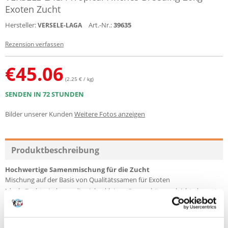
Exoten Zucht
Hersteller:
Art.-Nr.:
39635
VERSELE-LAGA
Rezension verfassen
€
45.06
(2.25 € / kg)
SENDEN IN 72 STUNDEN
Bilder unserer Kunden
Weitere Fotos anzeigen
Produktbeschreibung
Hochwertige Samenmischung für die Zucht
Mischung auf der Basis von Qualitätssamen für Exoten
Ideale Zuchtmischung; die vielen kleinen Samen können leicht abgeast
werden
Mit u.a. japanischer Hirse und kleiner Kanariensaat