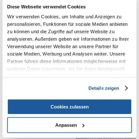
ZUSAMMENSETZUNG
Diese Webseite verwendet Cookies
Wir verwenden Cookies, um Inhalte und Anzeigen zu
Senegalhirse 36%, Platahirse 28%, Kanariensamen 16%, Japanhirse 10%,
Silberhirse 4%, Nigersamen 4%, rote Mohairhirse 2%
personalisieren, Funktionen für soziale Medien anbieten
ANALYTISCHE BESTANDTEILE
zu können und die Zugriffe auf unsere Website zu
analysieren. Außerdem geben wir Informationen zu Ihrer
Protein 12,50%, Fettgehalt 6,00%, Rohfaser 6,50%, Rohasche 3,50%,
Verwendung unserer Website an unsere Partner für
Calcium 0,06%, Phosphor 0,40%, Lysin 0,26%, Methionin 0,30%,
soziale Medien, Werbung und Analysen weiter. Unsere
Threonin 0,37%
Partner führen diese Informationen möglicherweise mit
ANWENDUNG
weiteren Daten zusammen, die Sie ihnen bereitgestellt
haben oder die sie im Rahmen Ihrer Nutzung der Dienste
Ihre Vögel werden in bester Verfassung sein wenn sie regelmäßig eine
gesammelt haben.
Ergänzung von Eifutter, Vitaminen und/oder Mineralstoffen bekommen
Details zeigen
(z.B. Orlux Gold Patee Exoten, Oropharma Omni-Vit oder Orlux Clay Bloc
Mini).
Erneuern Sie Futter und Trinkwasser rechtzeitig.
Cookies zulassen
Anpassen
NEUE NACHRICHT