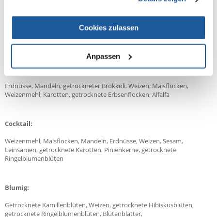
Erdbeeren:
Weizenmehl, rote Sorghumhirse, getrocknete Erdbeeren, Weizen,
Cookies zulassen
geschälter Hafer, Weizenflocken, getrocknete Holunderbeeren,
Leinsamen, Maismehl
Anpassen
Brokkoli:
Erdnüsse, Mandeln, getrockneter Brokkoli, Weizen, Maisflocken,
Weizenmehl, Karotten, getrocknete Erbsenflocken, Alfalfa
Cocktail:
Weizenmehl, Maisflocken, Mandeln, Erdnüsse, Weizen, Sesam,
Leinsamen, getrocknete Karotten, Pinienkerne, getrocknete
Ringelblumenblüten
Blumig:
Getrocknete Kamillenblüten, Weizen, getrocknete Hibiskusblüten,
getrocknete Ringelblumenblüten, Blütenblätter,