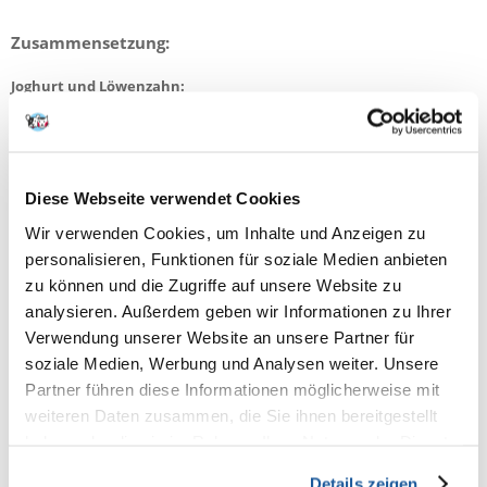
Zusammensetzung:
Joghurt und Löwenzahn:
Weizen, Flachs, Weizenmehl, pflanzliches Fett und Öl, Zucker,
Molkenpulver, getrockneter Löwenzahn, Magermilchpulver,
Maltodextrine
Diese Webseite verwendet Cookies
Gemüse:
Wir verwenden Cookies, um Inhalte und Anzeigen zu
personalisieren, Funktionen für soziale Medien anbieten
Weizenmehl, Weizen, getrocknete Karotten, geschälter Hafer, Mais,
zu können und die Zugriffe auf unsere Website zu
getrocknete Rote Bete, getrocknete Kartoffeln, getrockneter Lauch,
Petersilienblätter, Hefe
analysieren. Außerdem geben wir Informationen zu Ihrer
Verwendung unserer Website an unsere Partner für
soziale Medien, Werbung und Analysen weiter. Unsere
Apfel:
Partner führen diese Informationen möglicherweise mit
getrocknete Äpfel, Weizen, Weizenmehl, geschälter Hafer, Heu, rotes
weiteren Daten zusammen, die Sie ihnen bereitgestellt
Sorghum, Leinsamen, Reismehl
haben oder die sie im Rahmen Ihrer Nutzung der Dienste
gesammelt haben.
Details zeigen