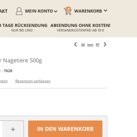
0
AKT
MEIN KONTO
WARENKORB
0 TAGE RÜCKSENDUNG
ABSENDUNG OHNE KOSTEN!
NUR BEI UNS!
VERSANDKOSTENFREI AB 39 €
34
von
97
r Nagetiere 500g
.:
7628
ngen
Rezension verfassen
+
IN DEN WARENKORB