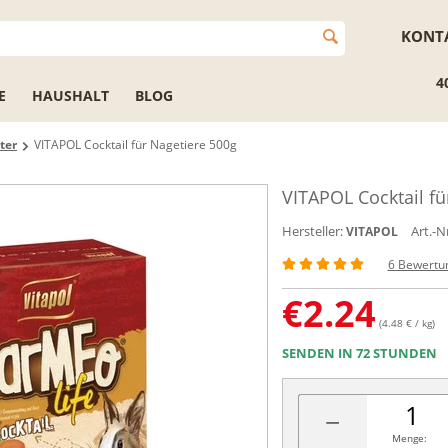
KONT
4
E
HAUSHALT
BLOG
ter
VITAPOL Cocktail für Nagetiere 500g
VITAPOL Cocktail fü
Hersteller:
Art.-Nr
VITAPOL
6 Bewertu
€
2.24
(4.48 € / kg)
SENDEN IN 72 STUNDEN
−
Menge: