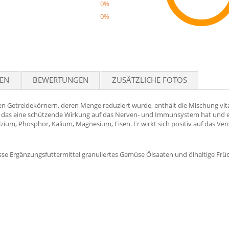
0%
0%
Reco
TEN
BEWERTUNGEN
ZUSÄTZLICHE FOTOS
Getreidekörnern, deren Menge reduziert wurde, enthält die Mischung vitami
, das eine schützende Wirkung auf das Nerven- und Immunsystem hat und ein
 Kalzium, Phosphor, Kalium, Magnesium, Eisen. Er wirkt sich positiv auf das
e Ergänzungsfuttermittel granuliertes Gemüse Ölsaaten und ölhaltige Früc