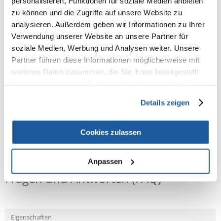
personalisieren, Funktionen für soziale Medien anbieten
100% KUNDEN EMPFEHLEN DIESES PRODUKT
zu können und die Zugriffe auf unsere Website zu
REZENSION VERFASSEN
analysieren. Außerdem geben wir Informationen zu Ihrer
Recommend
Verwendung unserer Website an unsere Partner für
soziale Medien, Werbung und Analysen weiter. Unsere
Produktbeschreibung
Partner führen diese Informationen möglicherweise mit
Zutaten: Timotheus, Alfalfa, Sojaschalen, Haferspelzen,
weiteren Daten zusammen, die Sie ihnen bereitgestellt
Sonnenblumenkernkuchen, Gerste, Weizen, Weizenkleie, Mais,
haben oder die sie im Rahmen Ihrer Nutzung der Dienste
Maisstärke, Cornflakes, Erbsenflocken, getrocknete Karotten
gesammelt haben.
Details zeigen
Cookies zulassen
NEUE NACHRICHT
Anpassen
Fragen und Antworten (FAQ)
Eigenschaften