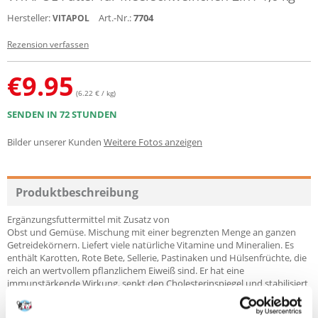
Hersteller:
Art.-Nr.:
7704
VITAPOL
Rezension verfassen
€
9.95
(6.22 € / kg)
SENDEN IN 72 STUNDEN
Bilder unserer Kunden
Weitere Fotos anzeigen
Produktbeschreibung
Ergänzungsfuttermittel mit Zusatz von
Obst und Gemüse. Mischung mit einer begrenzten Menge an ganzen
Getreidekörnern. Liefert viele natürliche Vitamine und Mineralien. Es
enthält Karotten, Rote Bete, Sellerie, Pastinaken und Hülsenfrüchte, die
reich an wertvollem pflanzlichem Eiweiß sind. Er hat eine
immunstärkende Wirkung, senkt den Cholesterinspiegel und stabilisiert
den Blutzuckerspiegel. Zu den Früchten gehören Apfel, Banane,
Johannisbeere und Rosine. Sie stärken das Immunsystem, haben