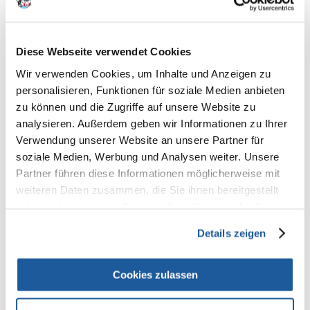
100% KUNDEN EMPFEHLEN DIESES PRODUKT
REZENSION VERFASSEN
Recommend
Diese Webseite verwendet Cookies
Produktbeschreibung
Wir verwenden Cookies, um Inhalte und Anzeigen zu
personalisieren, Funktionen für soziale Medien anbieten
Ein Ergänzungsfuttermittel für Nager und Kaninchen, das eine wertvolle
zu können und die Zugriffe auf unsere Website zu
Quelle für hochwertiges pflanzliches Eiweiß darstellt. Außerdem enthält
die Luzerne große Mengen an Beta-Carotin, die Vitamine B, C, D, E und K
analysieren. Außerdem geben wir Informationen zu Ihrer
sowie die Mineralstoffe Kalium, Eisen, Kalzium und Phosphor. Die
Verwendung unserer Website an unsere Partner für
granulierte Form fördert den Abrieb der Zähne von Nagetieren und
soziale Medien, Werbung und Analysen weiter. Unsere
Kaninchen.
Partner führen diese Informationen möglicherweise mit
Zusammensetzung: Getreidepräparate, Flachsmehl,
weiteren Daten zusammen, die Sie ihnen bereitgestellt
Sonnenblumenkernmehl, Futterhefe, Monokalziumphosphat,
haben oder die sie im Rahmen Ihrer Nutzung der Dienste
Kalziumkarbonat.
gesammelt haben.
Details zeigen
Inhalt der analytischen Bestandteile
Rohprotein % (min) : 15
rohe Öle und Fette % (min) : 2,5
Cookies zulassen
Rohfaser % (max) : 11
Rohasche % (max) : 7,6
Feuchtigkeit % (max) : 12