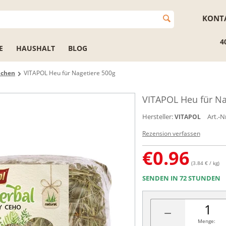
KONT
4
E
HAUSHALT
BLOG
nchen
VITAPOL Heu für Nagetiere 500g
VITAPOL Heu für Na
Hersteller:
Art.-Nr
VITAPOL
Rezension verfassen
€
0.96
(3.84 € / kg)
SENDEN IN 72 STUNDEN
−
Menge: