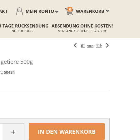
0
AKT
MEIN KONTO
WARENKORB
0 TAGE RÜCKSENDUNG
ABSENDUNG OHNE KOSTEN!
NUR BEI UNS!
VERSANDKOSTENFREI AB 39 €
61
von
119
getiere 500g
.:
50484
+
IN DEN WARENKORB