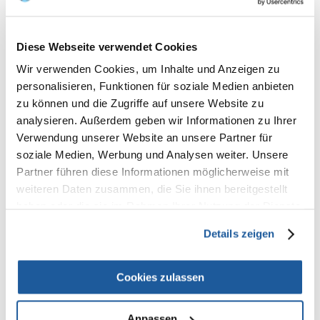
senkt das schlechte Cholesterin und stabilisiert den Blutzuckerspiegel.
Zu den Früchten gehören Apfel, Banane, Johannisbeere, Rosine,
Kokosnuss und Melone. Er enthält erhöhte Mengen an Vitamin C. Es hat
eine immunstärkende Wirkung, senkt das schlechte Cholesterin und
Diese Webseite verwendet Cookies
stabilisiert den Blutzuckerspiegel. Mit einem geringen Anteil an Getreide.
Wir verwenden Cookies, um Inhalte und Anzeigen zu
Inhalt der analytischen Bestandteile:
personalisieren, Funktionen für soziale Medien anbieten
zu können und die Zugriffe auf unsere Website zu
- Rohprotein 15% (bestimmt nach der Kjeldahl-Methode)
analysieren. Außerdem geben wir Informationen zu Ihrer
- Rohfaser 9,6%
- rohe Öle und Fette 4,2%
Verwendung unserer Website an unsere Partner für
- Rohasche 4,1%
soziale Medien, Werbung und Analysen weiter. Unsere
Partner führen diese Informationen möglicherweise mit
Enthält natürliche Vitamine.
weiteren Daten zusammen, die Sie ihnen bereitgestellt
1-2 Mal pro Tag verwenden
haben oder die sie im Rahmen Ihrer Nutzung der Dienste
gesammelt haben.
Zusammensetzung:
Details zeigen
- Getreidekörner und Getreideerzeugnisse 50,00%.
- granuliertes Ergänzungsfuttermittel 14,00 %.
Cookies zulassen
- Obst 14,00 %.
- Bäckereierzeugnisse 4,00 %.
- Ölsaaten 2,00 %.
Anpassen