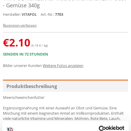
- Gemüse 340g
Hersteller:
Art.-Nr.:
7703
VITAPOL
Rezension verfassen
€
2.10
(6.18 € / kg)
SENDEN IN 72 STUNDEN
Bilder unserer Kunden
Weitere Fotos anzeigen
Produktbeschreibung
Meerschweinchenfutter
Ergänzungsnahrung mit einer Auswahl an Obst und Gemüse. Eine
Mischung mit einem begrenzten Anteil an Vollkornprodukten. Enthält
viele natürliche Vitamine und Mineralien. Möhren, Rote Bete, Lauch,
Sellerie, Kartoffeln, Pastinaken und Hülsenfrüchte sind reich an
wertvollem pflanzlichem Eiweiß. Es hat eine immunstärkende Wirkung,