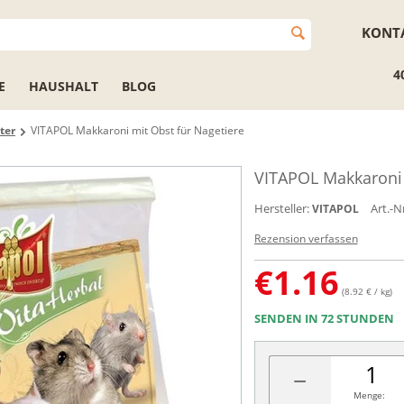
KONT
4
E
HAUSHALT
BLOG
ter
VITAPOL Makkaroni mit Obst für Nagetiere
VITAPOL Makkaroni 
Hersteller:
Art.-Nr
VITAPOL
Rezension verfassen
€
1.16
(8.92 € / kg)
SENDEN IN 72 STUNDEN
−
Menge: