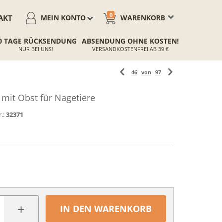
0
AKT
MEIN KONTO
WARENKORB
0 TAGE RÜCKSENDUNG
ABSENDUNG OHNE KOSTEN!
NUR BEI UNS!
VERSANDKOSTENFREI AB 39 €
46
von
97
mit Obst für Nagetiere
.:
32371
+
IN DEN WARENKORB