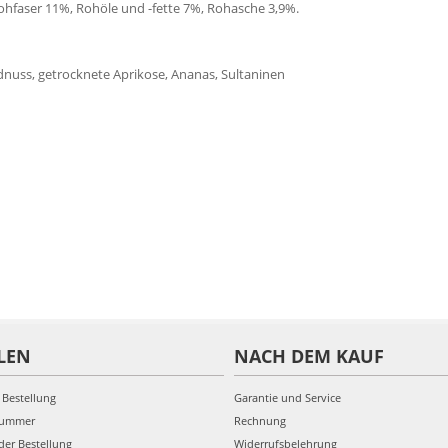
hfaser 11%, Rohöle und -fette 7%, Rohasche 3,9%.
dnuss, getrocknete Aprikose, Ananas, Sultaninen
LEN
NACH DEM KAUF
 Bestellung
Garantie und Service
nummer
Rechnung
der Bestellung
Widerrufsbelehrung