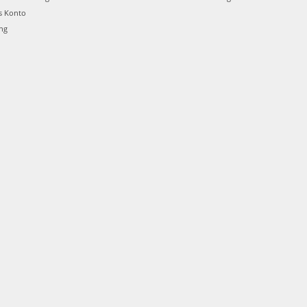
s Konto
ung