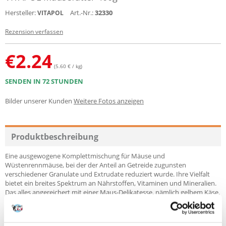
Hersteller:
Art.-Nr.:
32330
VITAPOL
Rezension verfassen
€
2.24
(5.60 € / kg)
SENDEN IN 72 STUNDEN
Bilder unserer Kunden
Weitere Fotos anzeigen
Produktbeschreibung
Eine ausgewogene Komplettmischung für Mäuse und
Wüstenrennmäuse, bei der der Anteil an Getreide zugunsten
verschiedener Granulate und Extrudate reduziert wurde. Ihre Vielfalt
bietet ein breites Spektrum an Nährstoffen, Vitaminen und Mineralien.
Das alles angereichert mit einer Maus-Delikatesse, nämlich gelbem Käse.
Futter mit Gemüse bester Qualität (z.B. Rote Bete, Karotte, Petersilie,
Dill) und Obst (z.B. Apfel, Holunder). Der leicht verdauliche Apfel ist reich
an vielen Vitaminen wie C, A, B1, B2, PP und B3 und Mineralstoffen, vor